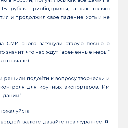
ЦБ рубль приободрился, а как только
стил и продолжил свое падение, хоть и не
она СМИ снова затянули старую песню о
то значит, что нас ждут “временные меры”
л в начале).
ти решили подойти к вопросу творчески и
контроля для крупных экспортеров. Им
ндации”:
 пожалуйста
вердой валюте давайте поаккуратнее ♻️