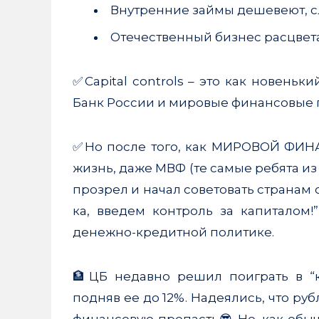
Внутренние займы дешевеют, с
Отечественный бизнес расцвета
✅Capital controls – это как новень
Банк России и мировые финансовые г
✅Но после того, как МИРОВОЙ ФИН
жизнь, даже МВФ (те самые ребята и
прозрел и начал советовать странам 
ка, введем контроль за капиталом!
денежно-кредитной политике.
🏦ЦБ недавно решил поиграть в “к
подняв ее до 12%. Надеялись, что руб
финансовую пропасть😎 Но, как обыч