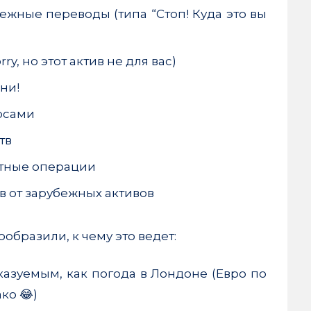
ежные переводы (типа “Стоп! Куда это вы
y, но этот актив не для вас)
ни!
рсами
тв
ютные операции
в от зарубежных активов
образили, к чему это ведет:
казуемым, как погода в Лондоне (Евро по
ко 😂)