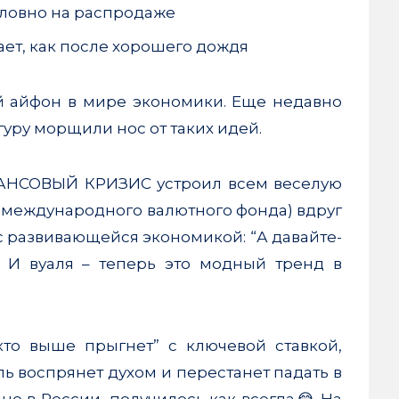
ловно на распродаже
ет, как после хорошего дождя
кий айфон в мире экономики. Еще недавно
уру морщили нос от таких идей.
АНСОВЫЙ КРИЗИС устроил всем веселую
з международного валютного фонда) вдруг
с развивающейся экономикой: “А давайте-
” И вуаля – теперь это модный тренд в
то выше прыгнет” с ключевой ставкой,
ль воспрянет духом и перестанет падать в
но в России, получилось как всегда😂 На