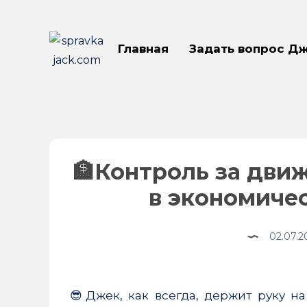
Главная
Задать вопрос Д
🏦Контроль за движ
в экономиче
02.07.2
Share
😎Джек, как всегда, держит руку н