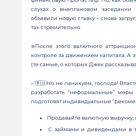
слухах о внеплановом заседании 
объявили новую ставку – снова загру
так стремительно.
❇️После этого валютного аттракци
контроле за движением капитала. А э
(те самые, о которых Джек рассказыва
✅🇷🇺Но не паникуем, господа! Влас
разработать “неформальные” меры 
подготовят индивидуальные “рекоме
Продавайте валютную выручку,
С займами и дивидендами в т