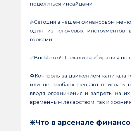
поделиться инсайдами.
on
Share
Telegram
on
Share
❇️Сегодня в нашем финансовом ме
один из ключевых инструментов 
Vk
on
горками.
Whatsapp
✅Buckle up! Поехали разбираться по 
♻️Контроль за движением капитала (ca
или центробанк решают поиграть в
вводя ограничения и запреты на их
временным лекарством, так и хрони
❇️Что в арсенале финанс