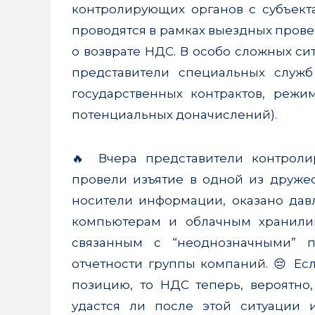
контролирующих органов с субъекта
on
Share
проводятся в рамках выездных прове
Telegram
on
Share
о возврате НДС. В особо сложных сит
представители специальных служ
Vk
on
государственных контрактов, режи
Whatsapp
потенциальных доначислений).
🔥 Вчера представители контрол
провели изъятие в одной из друже
носители информации, оказано давл
компьютерам и облачным хранилищ
связанным с “неоднозначными” п
отчетности группы компаний. 😔 Ес
позицию, то НДС теперь, вероятно
удастся ли после этой ситуации 