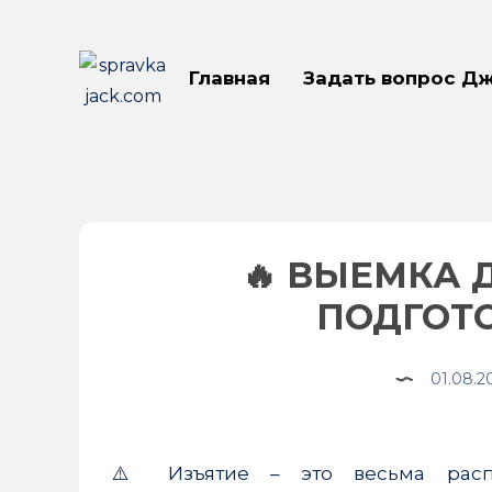
Главная
Задать вопрос Д
🔥 ВЫЕМКА 
ПОДГОТО
01.08.2
Share
⚠️ Изъятие – это весьма расп