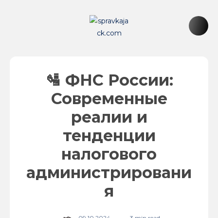
🛂 ФНС России:
Современные
реалии и
тенденции
налогового
администрировани
я
09.10.2024
3 min read